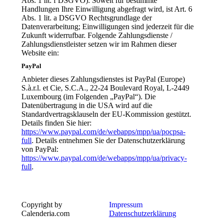
Abs. 1 lit. f DSGVO). Soweit für bestimmte
Handlungen Ihre Einwilligung abgefragt wird, ist Art. 6
Abs. 1 lit. a DSGVO Rechtsgrundlage der
Datenverarbeitung; Einwilligungen sind jederzeit für die
Zukunft widerrufbar. Folgende Zahlungsdienste /
Zahlungsdienstleister setzen wir im Rahmen dieser
Website ein:
PayPal
Anbieter dieses Zahlungsdienstes ist PayPal (Europe)
S.à.r.l. et Cie, S.C.A., 22-24 Boulevard Royal, L-2449
Luxembourg (im Folgenden „PayPal“). Die
Datenübertragung in die USA wird auf die
Standardvertragsklauseln der EU-Kommission gestützt.
Details finden Sie hier:
https://www.paypal.com/de/webapps/mpp/ua/pocpsa-
full
. Details entnehmen Sie der Datenschutzerklärung
von PayPal:
https://www.paypal.com/de/webapps/mpp/ua/privacy-
full
.
Copyright by
Impressum
Calenderia.com
Datenschutzerklärung