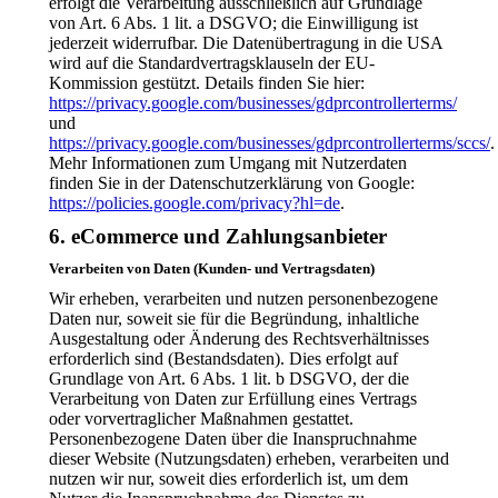
erfolgt die Verarbeitung ausschließlich auf Grundlage
von Art. 6 Abs. 1 lit. a DSGVO; die Einwilligung ist
jederzeit widerrufbar. Die Datenübertragung in die USA
wird auf die Standardvertragsklauseln der EU-
Kommission gestützt. Details finden Sie hier:
https://privacy.google.com/businesses/gdprcontrollerterms/
und
https://privacy.google.com/businesses/gdprcontrollerterms/sccs/
.
Mehr Informationen zum Umgang mit Nutzerdaten
finden Sie in der Datenschutzerklärung von Google:
https://policies.google.com/privacy?hl=de
.
6. eCommerce und Zahlungs­anbieter
Verarbeiten von Daten (Kunden- und Vertragsdaten)
Wir erheben, verarbeiten und nutzen personenbezogene
Daten nur, soweit sie für die Begründung, inhaltliche
Ausgestaltung oder Änderung des Rechtsverhältnisses
erforderlich sind (Bestandsdaten). Dies erfolgt auf
Grundlage von Art. 6 Abs. 1 lit. b DSGVO, der die
Verarbeitung von Daten zur Erfüllung eines Vertrags
oder vorvertraglicher Maßnahmen gestattet.
Personenbezogene Daten über die Inanspruchnahme
dieser Website (Nutzungsdaten) erheben, verarbeiten und
nutzen wir nur, soweit dies erforderlich ist, um dem