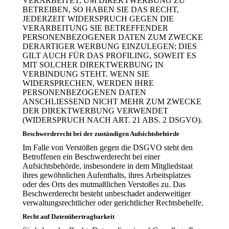
VERARBEITET, UM DIREKTWERBUNG ZU
BETREIBEN, SO HABEN SIE DAS RECHT,
JEDERZEIT WIDERSPRUCH GEGEN DIE
VERARBEITUNG SIE BETREFFENDER
PERSONENBEZOGENER DATEN ZUM ZWECKE
DERARTIGER WERBUNG EINZULEGEN; DIES
GILT AUCH FÜR DAS PROFILING, SOWEIT ES
MIT SOLCHER DIREKTWERBUNG IN
VERBINDUNG STEHT. WENN SIE
WIDERSPRECHEN, WERDEN IHRE
PERSONENBEZOGENEN DATEN
ANSCHLIESSEND NICHT MEHR ZUM ZWECKE
DER DIREKTWERBUNG VERWENDET
(WIDERSPRUCH NACH ART. 21 ABS. 2 DSGVO).
Beschwerde­recht bei der zuständigen Aufsichts­behörde
Im Falle von Verstößen gegen die DSGVO steht den
Betroffenen ein Beschwerderecht bei einer
Aufsichtsbehörde, insbesondere in dem Mitgliedstaat
ihres gewöhnlichen Aufenthalts, ihres Arbeitsplatzes
oder des Orts des mutmaßlichen Verstoßes zu. Das
Beschwerderecht besteht unbeschadet anderweitiger
verwaltungsrechtlicher oder gerichtlicher Rechtsbehelfe.
Recht auf Daten­übertrag­barkeit